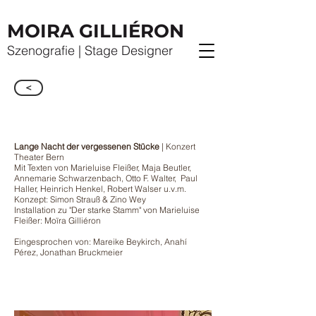
MOIRA GILLIÉRON
Szenografie | Stage Designer
<
Lange Nacht der vergessenen Stücke
| Konzert
Theater Bern
Mit Texten von Marieluise Fleißer, Maja Beutler,
Annemarie Schwarzenbach, Otto F. Walter, Paul
Haller, Heinrich Henkel, Robert Walser u.v.m.
Konzept: Simon Strauß & Zino Wey
Installation zu "Der starke Stamm" von Marieluise
Fleißer: Moïra Gilliéron
Eingesprochen von: Mareike Beykirch, Anahí
Pérez, Jonathan Bruckmeier