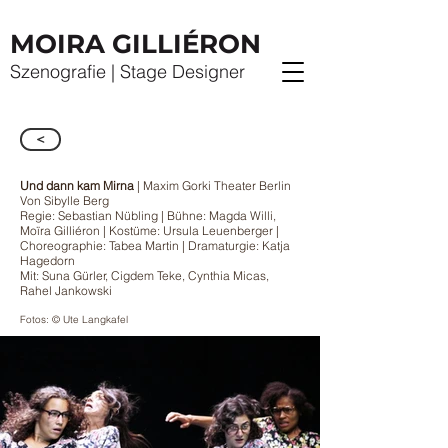
MOIRA GILLIÉRON
Szenografie | Stage Designer
<
Und dann kam Mirna
| Maxim Gorki Theater Berlin
Von Sibylle Berg
Regie: Sebastian Nübling | Bühne: Magda Willi,
Moïra Gilliéron | Kostüme: Ursula Leuenberger
|
Choreographie: Tabea Martin
| Dramaturgie: Katja
Hagedorn
Mit: Suna Gürler, Cigdem Teke, Cynthia Micas,
Rahel Jankowski
Fotos: © Ute Langkafel